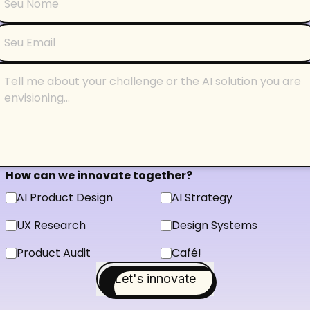
How can we innovate together?
AI Product Design
AI Strategy
UX Research
Design Systems
Product Audit
Café!
Let's innovate