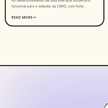
no desenvolvimento de uma interface moderna e
funcional para o website da CARO, com forte
ênfase…
READ MORE