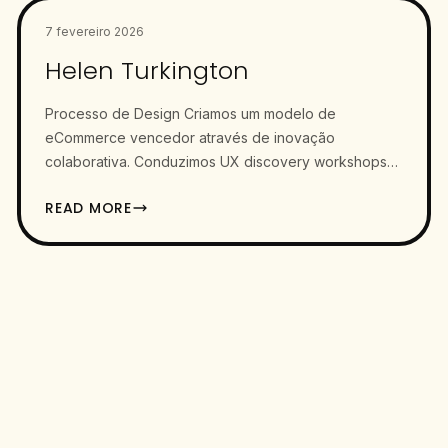
7 fevereiro 2026
Helen Turkington
Processo de Design Criamos um modelo de
eCommerce vencedor através de inovação
colaborativa. Conduzimos UX discovery workshops
para moldar personas de usuário e funcionalidades
READ MORE
de…