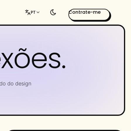
Contrate-me
PT
exões.
do do design